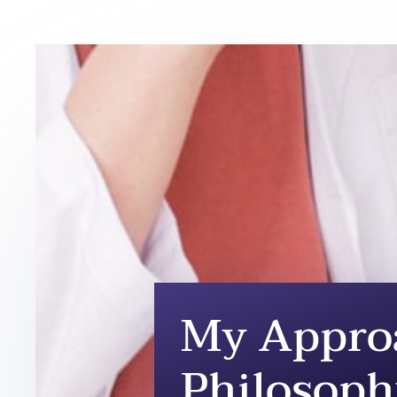
My Appro
Philosop