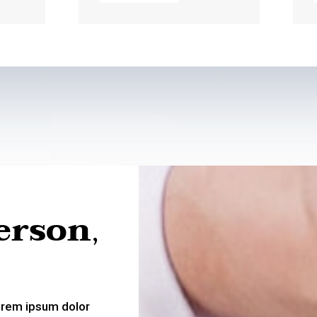
erson
,
orem ipsum dolor