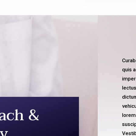
Curabi
quis a
imperd
lectus
dictu
ach &
vehic
lorem
hy
suscip
Vesti