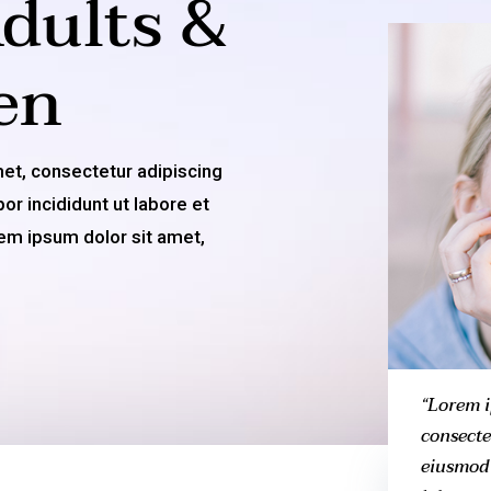
Adults &
en
et, consectetur adipiscing
r incididunt ut labore et
em ipsum dolor sit amet,
“Lorem i
consectet
eiusmod 