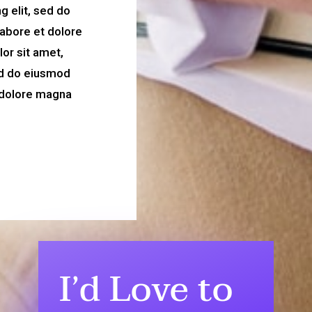
g elit, sed do
labore et dolore
or sit amet,
sed do eiusmod
t dolore magna
I’d Love to