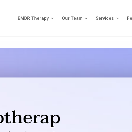
EMDR Therapy
Our Team
Services
F
otherap